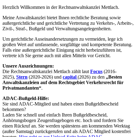
Herzlich Willkommen in der Rechtsanwaltskanzlei Mettlach.
Meine Anwaltskanzlei bietet Ihnen rechtliche Beratung sowie
außergerichtliche und gerichtliche Vertretung zu Verkehrs-, Arbeits-,
Zivil-, Straf-, Bußgeld und Verwaltungsangelegenheiten.
Um gerichtliche Auseinandersetzungen zu vermeiden, lege ich
großen Wert auf umfassende, sorgfältige und kompetente Beratung.
Falls eine außergerichtliche Einigung nicht herbeizuführen ist,
vertrete ich Sie gerne auch mit allen Mitteln vor Gericht.
Unsere Auszeichnungen:
Die Rechtsanwaltskanzlei Mettlach zählt laut
Focus
(2016-
2025),
Stern
(2020-2026) und
capital
(2026) zu den
„Besten
Anwaltskanzleien auf dem Rechtsgebiet Verkehrsrecht für
Privatmandanten“
.
ADAC-Bußgeld-Hilfe:
Sie sind ADAC-Mitglied und haben einen Bußgeldbescheid
bekommen?
Laden Sie schnell und einfach Ihren Bußgeldbescheid,
Anhörungsbogen Zeugenfragebogen etc. hoch und fordern Sie
einen Rückruf an. Sie werden spätestens am kommenden Werktag
(außer Samstag) zurückgerufen und als ADAC Mitglied kostenfrei
beraten.
Hier geht es zur Upload-Seite beim ADAC